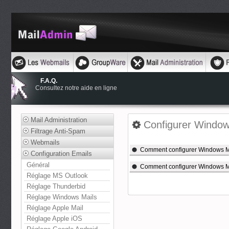
F.A.Q.
Consultez notre aide en ligne
Mail Administration
Configurer Windo
Filtrage Anti-Spam
Webmails
Comment configurer Windows M
Configuration Emails
Général
Comment configurer Windows M
Réglage MS Outlook
Réglage Thunderbid
Réglage Windows Mails
Réglage Apple Mail
Réglage Apple iOS